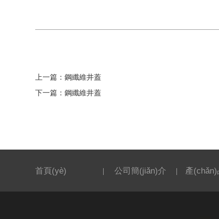
上一篇：鋼纖維井蓋
下一篇：鋼纖維井蓋
首頁(yè)
公司簡(jiǎn)介
產(chǎ