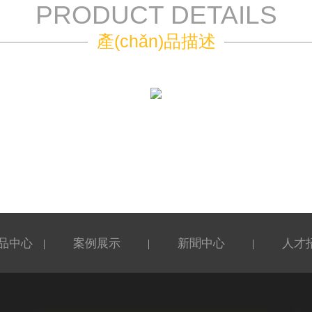
PRODUCT DETAILS
產(chǎn)品描述
n)品中心
案例展示
新聞中心
人才