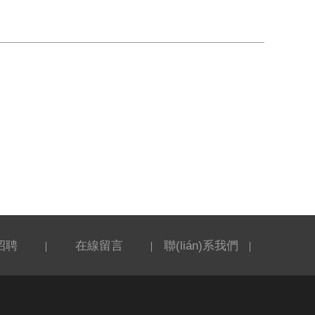
招聘
在線留言
聯(lián)系我們