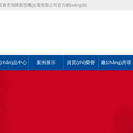
(wèn)宜春市鴻輝新型機(jī)電有限公司官方網(wǎng)站
(chǎn)品中心
案例展示
資質(zhì)榮譽
廠(chǎng)房環
(yù)
(huán)境