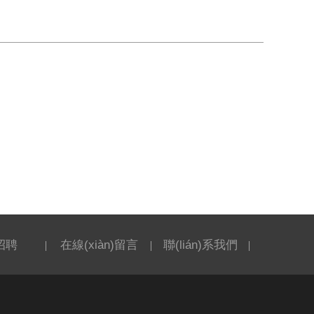
招聘
在線(xiàn)留言
聯(lián)系我們