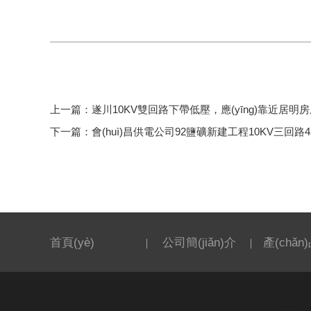
上一篇：遂川10KV雙回路下帶低壓，應(yīng)靠近居明房屋按
下一篇：會(huì)昌供電公司92鹽礦新建工程10KV三回路45度
首頁(yè)
公司簡(jiǎn)介
產(chǎ